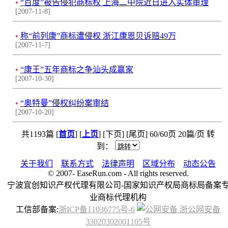
•
“百度”被告侵犯商标权 上海二中院近日进入实体审理
[2007-11-8]
•
称“前列康”商标遭侵权 浙江康恩贝诉赔49万
[2007-11-7]
•
“康王”五年商标之争汕头成赢家
[2007-10-30]
•
“奥特曼”侵权纠纷案审结
[2007-10-20]
共1193篇 [
首页
] [
上页
] [下页] [尾页] 60/60页 20篇/页 转
到：
关于我们
联系方式
法律声明
区域分布
动态公告
© 2007-
EaseRun.com - All rights reserved.
宁波宜创知识产权代理有限公司-国家知识产权局商标局备案
业商标代理机构
工信部备案:
浙ICP备11036775号-6
浙公网安备
33020302001105号