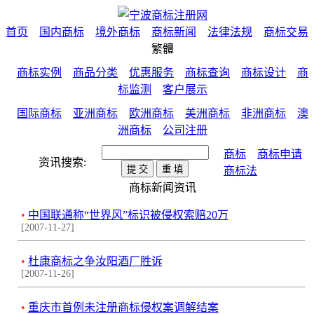
首页
国内商标
境外商标
商标新闻
法律法规
商标交易
繁體
商标实例
商品分类
优惠服务
商标查询
商标设计
商
标监测
客户展示
国际商标
亚洲商标
欧洲商标
美洲商标
非洲商标
澳
洲商标
公司注册
商标
商标申请
资讯搜索:
商标法
商标新闻资讯
•
中国联通称“世界风”标识被侵权索赔20万
[2007-11-27]
•
杜康商标之争汝阳酒厂胜诉
[2007-11-26]
•
重庆市首例未注册商标侵权案调解结案