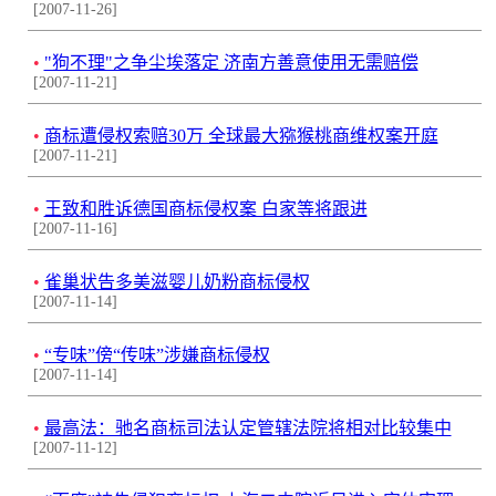
[2007-11-26]
•
"狗不理"之争尘埃落定 济南方善意使用无需赔偿
[2007-11-21]
•
商标遭侵权索赔30万 全球最大猕猴桃商维权案开庭
[2007-11-21]
•
王致和胜诉德国商标侵权案 白家等将跟进
[2007-11-16]
•
雀巢状告多美滋婴儿奶粉商标侵权
[2007-11-14]
•
“专味”傍“传味”涉嫌商标侵权
[2007-11-14]
•
最高法：驰名商标司法认定管辖法院将相对比较集中
[2007-11-12]